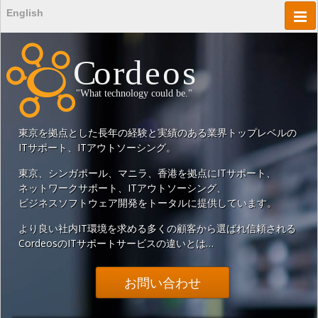
メインコンテンツに移動
English
Togg
navig
東京
を拠点とした
長年の経験と
実績のある
業界トップレベルの
ITサポート
、
ITアウトソーシング
。
東京
、
シンガポール
、
マニラ
、
香港
を拠点に
ITサポート
、
ネットワークサポート
、
ITアウトソーシング
、
ビジネス
ソフトウェア開発
を
トータルに提供しています。
より良い社内
IT環境
を
求める多くの顧客から
選ばれ信頼される
Cordeosの
ITサポートサービス
の違いとは…
お問い合わせ