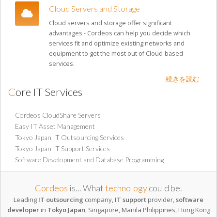
Cloud Servers and Storage
Cloud servers and storage offer significant
advantages - Cordeos can help you decide which
services fit and optimize existing networks and
equipment to get the most out of Cloud-based
services.
続きを読む
Core IT Services
Cordeos CloudShare Servers
Easy IT Asset Management
Tokyo Japan IT Outsourcing Services
Tokyo Japan IT Support Services
Software Development and Database Programming
Cordeos
is... What
technology
could be.
Leading
IT outsourcing
company,
IT support
provider,
software
developer
in
Tokyo Japan
, Singapore, Manila Philippines, Hong Kong