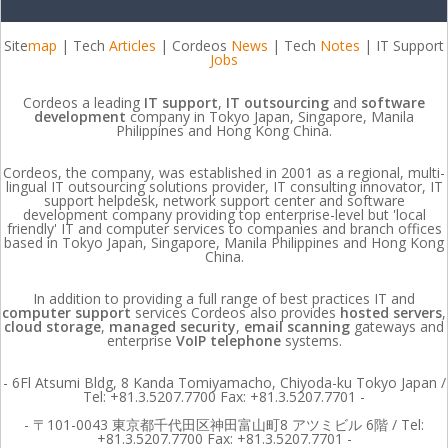
Site
map
| Tech
Articles
| Cordeos
News
| Tech
Notes
| IT Support
Jobs
Cordeos a leading
IT support
,
IT outsourcing
and
software
development
company in Tokyo Japan, Singapore, Manila
Philippines and Hong Kong China.
Cordeos, the company, was established in 2001 as a regional, multi-
lingual IT outsourcing solutions provider, IT consulting innovator, IT
support helpdesk, network support center and software
development company providing top enterprise-level but 'local
friendly' IT and computer services to companies and branch offices
based in Tokyo Japan, Singapore, Manila Philippines and Hong Kong
China.
In addition to providing a full range of best practices IT and
computer support
services Cordeos also provides
hosted servers
,
cloud storage
,
managed security
,
email scanning
gateways and
enterprise
VoIP telephone
systems.
- 6Fl Atsumi Bldg, 8 Kanda Tomiyamacho, Chiyoda-ku Tokyo Japan /
Tel: +81.3.5207.7700 Fax: +81.3.5207.7701 -
- 〒101-0043 東京都千代田区神田富山町8 アツミビル 6階 / Tel:
+81.3.5207.7700 Fax: +81.3.5207.7701 -