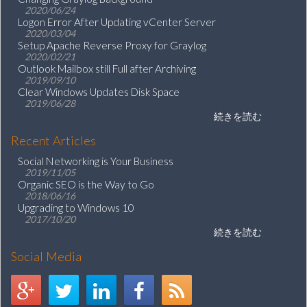
2020/06/24
Logon Error After Updating vCenter Server
2020/03/04
Setup Apache Reverse Proxy for Graylog
2020/02/21
Outlook Mailbox still Full after Archiving
2019/09/10
Clear Windows Updates Disk Space
2019/06/28
続きを読む
Recent Articles
Social Networking is Your Business
2019/11/05
Organic SEO is the Way to Go
2018/06/16
Upgrading to Windows 10
2017/10/20
続きを読む
Social Media